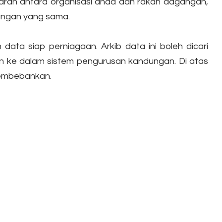
aran antara organisasi anda dan rakan dagangan,
kungan yang sama.
ta siap perniagaan. Arkib data ini boleh dicari
n ke dalam sistem pengurusan kandungan. Di atas
membebankan.