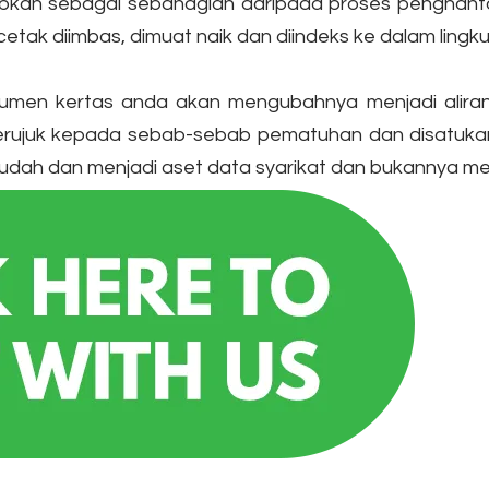
rkibkan sebagai sebahagian daripada proses penghant
tak diimbas, dimuat naik dan diindeks ke dalam ling
men kertas anda akan mengubahnya menjadi aliran da
merujuk kepada sebab-sebab pematuhan dan disatuka
n mudah dan menjadi aset data syarikat dan bukannya 