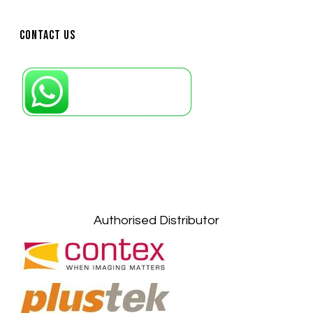
Contact Us
Petaling Jaya, Selangor: +6011-10867868
Kuala Lumpur: +6011-10867868
Gelugor, Penang: +6016-9232925
Kuala Terengganu, Terengganu : +6011-
10678767
Kuantan, Pahang: +6011-10882168
Authorised Distributor