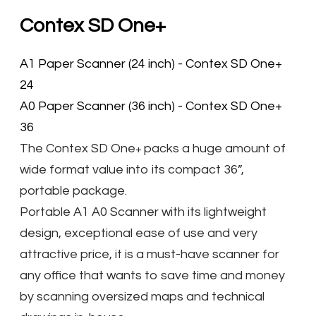
Contex SD One+
​A1 Paper Scanner (24 inch) - Contex SD One+
24
​A0 Paper Scanner (36 inch)​
- Contex SD One+
36
The Contex SD One
packs a huge amount of
+
wide format value into its compact 36”,
portable package.
Portable A1 A0 Scanner with its lightweight
design, exceptional ease of use and very
attractive price, it is a must-have scanner for
any office that wants to save time and money
by scanning oversized maps and technical